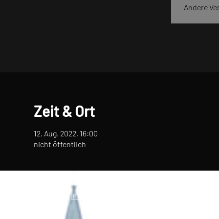
Andere Ve
Zeit & Ort
12. Aug. 2022, 16:00
nicht öffentlich
© 2021 Urner Musi |
Impressum