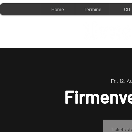
Home
Termine
CD
Fr., 12. A
Firmenve
Tickets st