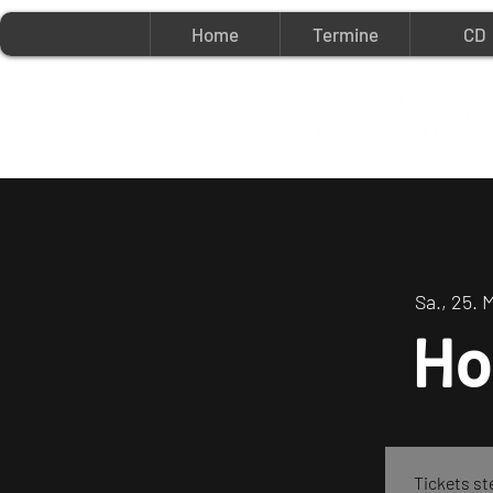
Home
Termine
CD
Sa., 25. 
Ho
Tickets st